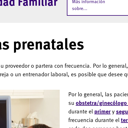
dad Familiar
Más información
sobre...
as prenatales
 proveedor o partera con frecuencia. Por lo general,
areja o un entrenador laboral, es posible que desee
Por lo general, las paci
su
obstetra/ginecólogo 
durante el
primer
y
seg
frecuencia durante el
ter