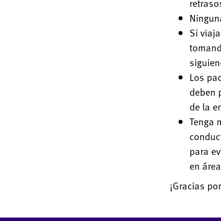
retraso
Ninguna
Si viaj
tomando
siguien
Los pac
deben p
de la e
Tenga m
conduct
para ev
en área
¡Gracias po