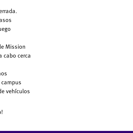
errada.
rasos
luego
le Mission
 a cabo cerca
nos
ro campus
de vehículos
o!