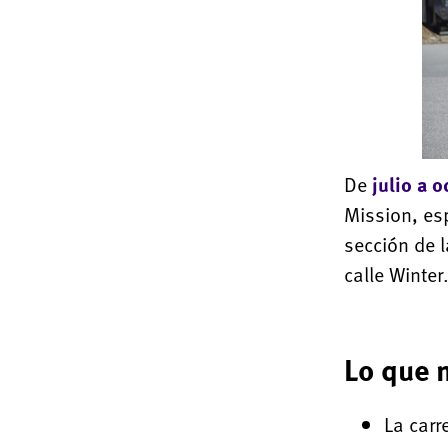
De
julio a 
Mission, esp
sección de l
calle Winter
Lo que 
La carr